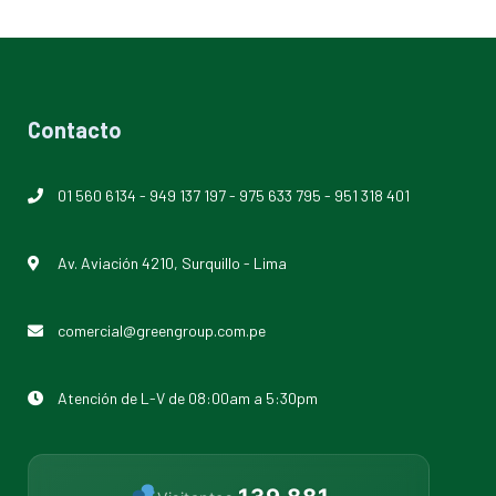
Contacto
01 560 6134
-
949 137 197
-
975 633 795
-
951 318 401
Av. Aviación 4210, Surquillo - Lima
comercial@greengroup.com.pe
Atención de L-V de 08:00am a 5:30pm