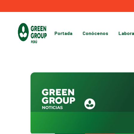
Portada
Conócenos
Labora
Green
Soluciones
Group
ambientales
de
forma
personalizada