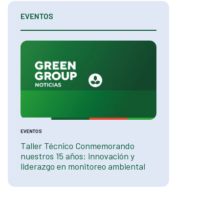
EVENTOS
EVENTOS
EVENTOS
Taller Técnico Conmemorando
Green Group en
a
nuestros 15 años: innovación y
Soluciones Ambie
liderazgo en monitoreo ambiental
Minería