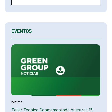
Search
EVENTOS
EVENTOS
EVENTOS
s
Taller Técnico Conmemorando nuestros 15
Green