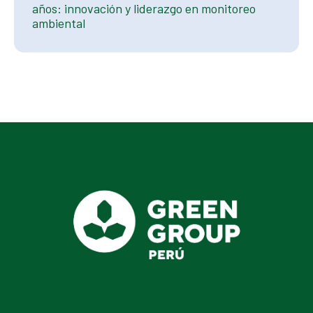
años: innovación y liderazgo en monitoreo
Ambie
ambiental