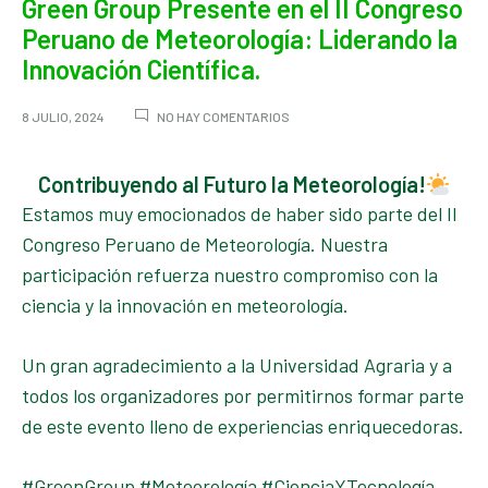
Green Group Presente en el II Congreso
Peruano de Meteorología: Liderando la
Innovación Científica.
EN
8 JULIO, 2024
NO HAY COMENTARIOS
GREEN
GROUP
PRESENTE
Contribuyendo al Futuro la Meteorología!
EN
Estamos muy emocionados de haber sido parte del II
EL
II
Congreso Peruano de Meteorología. Nuestra
CONGRESO
participación refuerza nuestro compromiso con la
PERUANO
DE
ciencia y la innovación en meteorología.
METEOROLOGÍA:
LIDERANDO
LA
Un gran agradecimiento a la Universidad Agraria y a
INNOVACIÓN
CIENTÍFICA.
todos los organizadores por permitirnos formar parte
de este evento lleno de experiencias enriquecedoras.
#GreenGroup #Meteorología #CienciaYTecnología