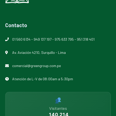
Contacto
01 560 6134
-
949 137 197
-
975 633 795
-
951 318 401
Av. Aviación 4210, Surquillo - Lima
comercial@greengroup.com.pe
Atención de L-V de 08:00am a 5:30pm
Visitantes
140,214