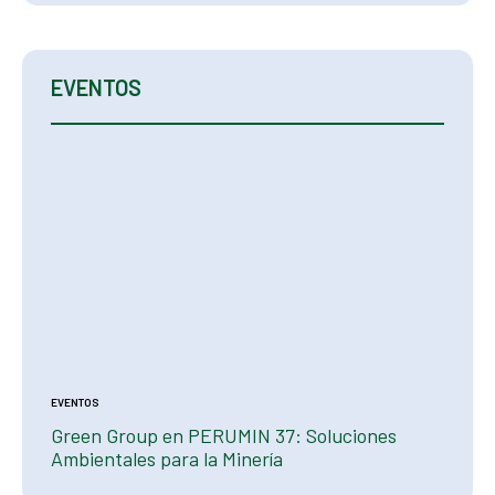
Search
EVENTOS
EVENTOS
EVENTOS
15
Green Group en PERUMIN 37: Soluciones
Talle
eo
Ambientales para la Minería
años:
ambie