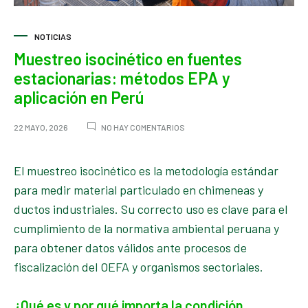
NOTICIAS
Muestreo isocinético en fuentes
estacionarias: métodos EPA y
aplicación en Perú
EN
22 MAYO, 2026
NO HAY COMENTARIOS
MUESTREO
ISOCINÉTICO
EN
El muestreo isocinético es la metodología estándar
FUENTES
para medir material particulado en chimeneas y
ESTACIONARIAS:
MÉTODOS
ductos industriales. Su correcto uso es clave para el
EPA
cumplimiento de la normativa ambiental peruana y
Y
APLICACIÓN
para obtener datos válidos ante procesos de
EN
PERÚ
fiscalización del OEFA y organismos sectoriales.
¿Qué es y por qué importa la condición