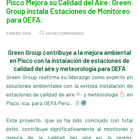
Pisco Mejora su Calidad del Aire: Green
Group instala Estaciones de Monitoreo
para OEFA.
EN
2 ENERO, 2025
NO HAY COMENTARIOS
PISCO
MEJORA
SU
Green Group contribuye a la mejora ambiental
CALIDAD
en Pisco con la instalación de estaciones de
DEL
AIRE:
calidad del aire y meteorología para OEFA
GREEN
Green Group reafirma su liderazgo como experto en
GROUP
INSTALA
soluciones ambientales con la exitosa instalación de
ESTACIONES
estaciones de calidad de aire
y meteorología
en
DE
MONITOREO
Pisco, Ica, para OEFA Perú .
PARA
OEFA.
Este proyecto, que ya ha sido concluido con total
éxito, contribuye significativamente al monitoreo y
mejora de la calidad del aire en la región,